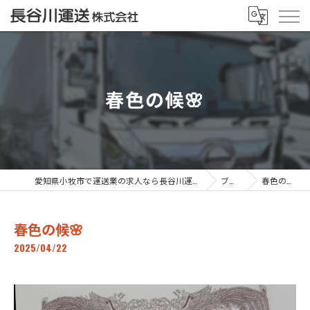
春色の候🌸
愛知県小牧市で運送業の求人なら長谷川運送株式会社
ブログ
春色の候🌸
春色の候🌸
2025/04/22