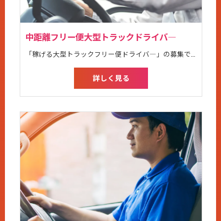
中距離フリー便大型トラックドライバ―
「稼げる大型トラックフリー便ドライバ―」の募集です。 とにかく稼ぎたい！という方におすすめの求人です。 月給35万円以上からの高待遇！ 頑張った分だけ、運んだ分だけ収入ＵＰ！ もっと稼ぎたい！という方には長距離もお任せできます。 ご相談ください。 学歴、職歴不問です。 大型免許お持ちの方であれば、ご応募可能です。 実務経験がなく不安な方は、4tトラックからスタートして経験を積むこともできます。 ＜配送エリア＞ 関東から関西圏 ＜年齢層＞ 20代～50代まで活躍中です。 20代2名、30代3名、40代3名、50代6名 ＜休日にBBQを開催する等、親睦を図ったりしています＞ イベント大好きな仲間たちが揃っています！ 人間関係が希薄になっている昨今、長谷川運送株式会社では安心して働き助け合える環境を大切にしてます。 運送会社という性質上、勤務中は一人で運転することが多いけど、実は多くのスタッフに支えてもらいチームで動いているということをきっと実感できますよ。 ＜こんな方におすすめです＞ ・ハローワークや求人情報サイトで大型ドライバー正社員職をお探しの方 ・安全運転に自信がある方 ・運送業やトラック運転手未経験ではあるが、大型免許はあるので活かしてみたい方 ・大型トラックドライバーの経験がある方 ・タンクローリー、大型ダンプ運転手、トレーラー運転手等の経験がある方 ・バス運転手、送迎ドライバー、役員運転手などの仕事をしたことがある方 ・配達、ルート配送ドライバーの経験がある方 ・夜間ドライバーや長距離ドライバーの経験がある方 ・日曜日休みの職場をお探しの方 ・中高年だが、体力も運転技術も若者には負けないと自負している方 ・車通勤OKの仕事を探している方 ・体を動かすことが好きで、普段から健康に気を付けている方 ・地元で働くことが希望の方 ・時間が守れる方 ・1人の時間が好きな方 ・大型運転手など車を運転することが苦にならない方
詳しく見る