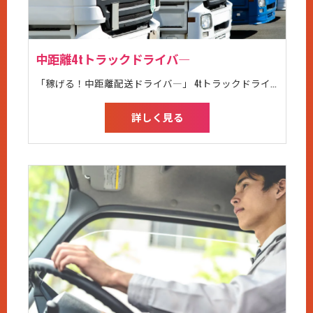
中距離4tトラックドライバ―
「稼げる！中距離配送ドライバ―」 4tトラックドライバーを募集しています。 月収30万円スタートの高待遇のドライバ―求人です。 業務には4tトラックを使用します。 平成19年6月1日以前に普通免許を取得した方は、普通免許のみで4tトラックを運転できます。 お手持ちの免許に「中型」の記載があるか、ご確認ください。 即日採用も勤務開始時期調整も可能です。 お気軽にご相談ください。 ＜配送エリア＞ 関東から関西圏 ＜職場の年齢層＞ 20代2名、30代3名、40代3名、50代6名 ＜休日にBBQを開催する等、親睦を図ったりしています＞ イベント大好きな仲間たちが揃っています！ 人間関係が希薄になっている昨今、長谷川運送株式会社では安心して働き助け合える環境を大切にしてます。 運送会社という性質上、勤務中は一人で運転することが多いけど、実は多くのスタッフに支えてもらいチームで動いているということをきっと実感できますよ。 ＜こんな方におすすめです＞ ・ハローワークでトラックドライバー正社員職をお探しの方 ・安全運転に自信がある方 ・運送業やトラック運転手は未経験だけど、中型運転免許はあるので活かしてみたい方 ・中型トラックドライバーの経験がある方 ・中型ドライバーからいずれ大型ドライバーになりたい方 ・送迎ドライバー、役員運転手などの仕事をしたことがある方 ・配達、ルート配送ドライバーの経験がある方 ・夜間ドライバーや長距離ドライバーの経験がある方 ・日曜休みの職場をお探しの方 ・中高年だが、体力も運転技術も若者には負けないと自負している方 ・車通勤OKの仕事を探している方 ・体を動かすことが好きで、普段から健康に気を付けている方 ・地元で働くことが希望の方 ・時間が守れる方 ・1人の時間が好きな方
詳しく見る