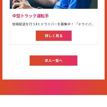
中型トラック運転手
地場配送を行う4ｔドライバーを募集中！ 「ドライバーデビュー」を応援！ お手持ちの運転免許所に「中型」の記載はありませんか？ 平成19年6月1日以前に普通免許を取得した方は、普通免許のみで4tトラックを運転できます。 未経験の方でも始めやすい環境ですのでぜひ一度ご連絡ください！ ＜仕事内容＞ 関東から関西圏の配送業務 ＜職場の年齢層＞ 20代2名、30代3名、40代3名、50代6名 ＜ここがポイント＞ 【土日祝休み】 お休みがしっかりあるのでメリハリをつけて働けます！ 【地場配送のメリット】 地場配送なので、毎日帰宅ができ体の負担も少なく勤務が可能！ 【もっと稼げる環境】 もっと稼ぎたいっと思っている方も、大型ドライバ―への資格支援制度もあります！ ＜職場環境＞ イベントや楽しいことが大好きな仲間たちがたくさん！ 当社では休日にBBQを開催するなど様々なイベントを企画しています。 それにより仲間との親睦をもっと深められたら、と考えております。 人間関係が希薄になっている昨今、長谷川運送株式会社では安心して働き助け合える環境を大切にしてます。 運送会社という性質上、勤務中は一人で運転することが多いけど、実は多くのスタッフに支えてもらいチームで動いているということをきっと実感できますよ。 ＜こんな方におすすめです＞ ・ハローワークでトラックドライバー正社員職をお探しの方 ・安全運転に自信がある方 ・運送業やトラック運転手は未経験だけど、中型運転免許はあるので活かしてみたい方 ・中型トラックドライバーの経験がある方 ・中型ドライバーからいずれ大型ドライバーになりたい方 ・送迎ドライバー、役員運転手などの仕事をしたことがある方 ・配達、ルート配送ドライバーの経験がある方 ・夜間ドライバーや長距離ドライバーの経験がある方 ・土日祝休みの職場をお探しの方 ・中高年だが、体力も運転技術も若者には負けないと自負している方 ・車通勤OKの仕事を探している方 ・体を動かすことが好きで、普段から健康に気を付けている方 ・地元で働くことが希望の方 ・時間が守れる方 ・1人の時間が好きな方
詳しく見る
求人一覧へ