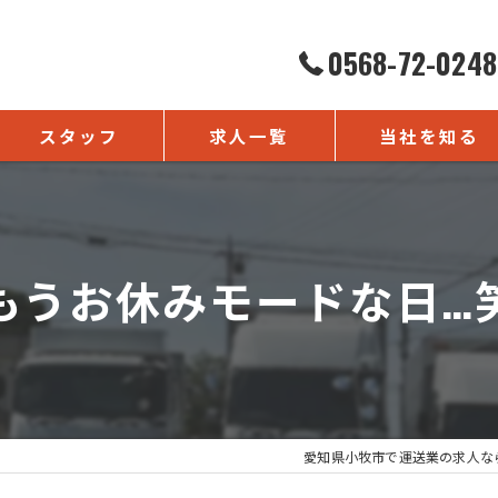
0568-72-0248
スタッフ
求人一覧
当社を知る
よくある質問
正社員
未経験
もうお休みモードな日…
転職
ドライバー
経理
愛知県小牧市で運送業の求人な