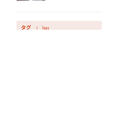
タグ
Tags
愛知県
運送業
大型免許
運転手
トラック
学歴不問
業務委託
高収入
資格取得支援
社会保険
即日
中型免許
合わせ
採用申込