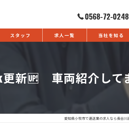
0568-72-0248
スタッフ
求人一覧
当社を知る
よくある質問
正社員
未経験
Tok更新🆙 車両紹介して
転職
ドライバー
経理
愛知県小牧市で運送業の求人なら長谷川