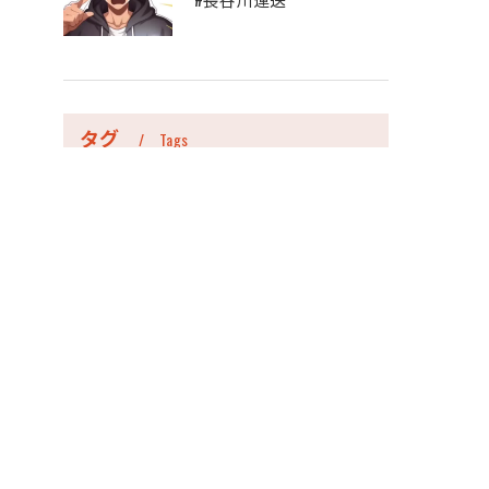
タグ
Tags
愛知県
運送業
大型免許
運転手
トラック
学歴不問
業務委託
高収入
資格取得支援
社会保険
即日
中型免許
合わせ
採用申込