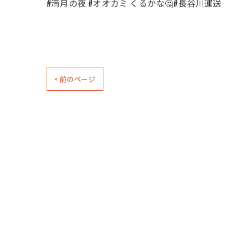
#満月の夜 #オオカミ くるかな🤔#長谷川運送
< 前のページ