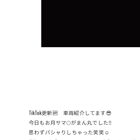
TikTok更新🆙 車両紹介してます😎
今日もお月サマ🌕がまん丸でした‼️
思わずパシャりしちゃった笑笑☺️