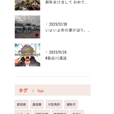
新年あけまして おめでとうございます。
2025/12/30
いよいよ年の瀬が迫り、今年も年末のご挨拶をさせていただく時期...
2025/11/28
#長谷川運送
タグ
Tags
愛知県
運送業
大型免許
運転手