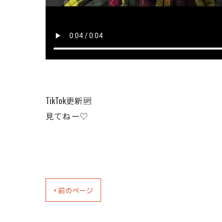
TikTok更新🆙
見てねー♡
< 前のページ