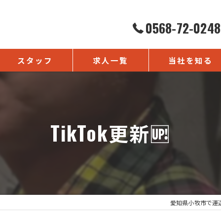
0568-72-0248
スタッフ
求人一覧
当社を知る
よくある質問
正社員
未経験
TikTok更新🆙
転職
ドライバー
経理
愛知県小牧市で運